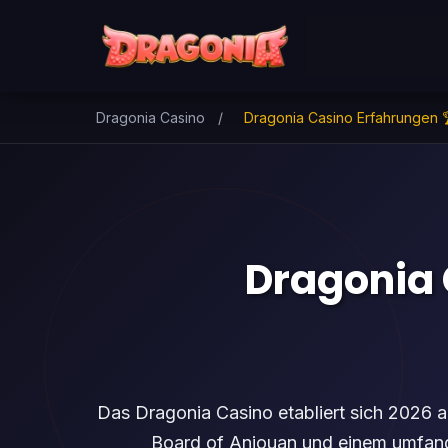
Dragonia Casino
/
Dragonia Casino Erfahrungen 
Dragonia 
Das Dragonia Casino etabliert sich 2026 a
Board of Anjouan und einem umfang