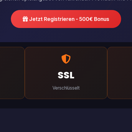
Jetzt Registrieren - 500€ Bonus
SSL
Verschlüsselt