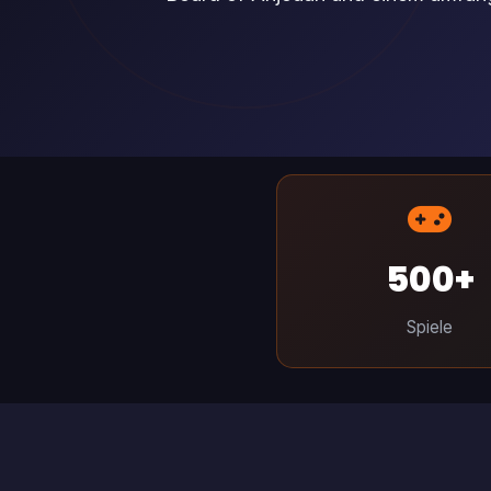
500+
Spiele