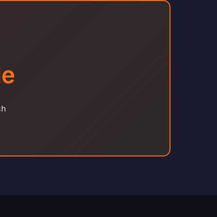
le
ch