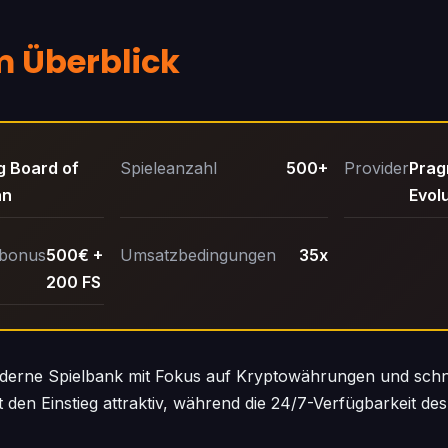
m Überblick
 Board of
Spieleanzahl
500+
Provider
Prag
an
Evolu
bonus
500€ +
Umsatzbedingungen
35x
200 FS
oderne Spielbank mit Fokus auf Kryptowährungen und sch
den Einstieg attraktiv, während die 24/7-Verfügbarkeit des