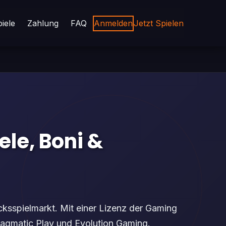
Anmelden
Jetzt Spielen
iele
Zahlung
FAQ
le, Boni &
cksspielmarkt. Mit einer Lizenz der Gaming
agmatic Play und Evolution Gaming.