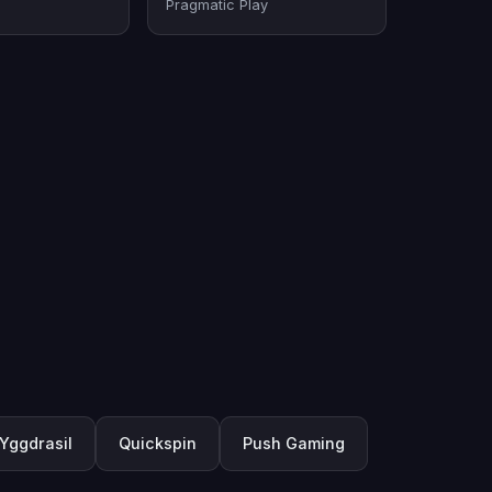
Pragmatic Play
Yggdrasil
Quickspin
Push Gaming