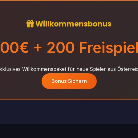
Willkommensbonus
00€ + 200 Freispie
xklusives Willkommenspaket für neue Spieler aus Österrei
Bonus Sichern