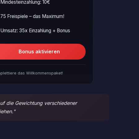
Mindesteinzahlung: 10€
75 Freispiele – das Maximum!
Umsatz: 35x Einzahlung + Bonus
Bonus aktivieren
plettiere das Willkommenspaket!
auf die Gewichtung verschiedener
iehen."